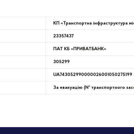
КП «Транспортна інфраструктура м
23357437
ПАТ КБ «ПРИВАТБАНК»
305299
UA743052990000026001050275199
За евакуацію (№ транспортного зас