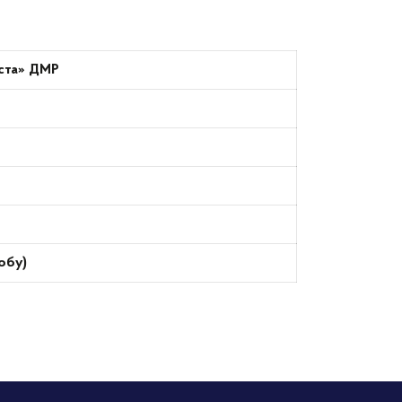
іста» ДМР
обу)