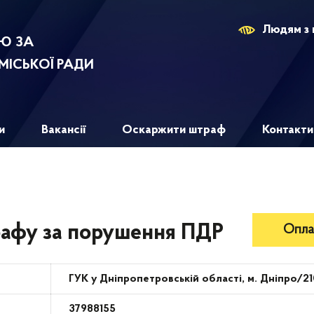
Людям з 
ЛЮ ЗА
МІСЬКОЇ РАДИ
и
Вакансії
Оскаржити штраф
Контакти
трафу за порушення ПДР
Опла
ГУК у Дніпропетровській області, м. Дніпро/2
37988155