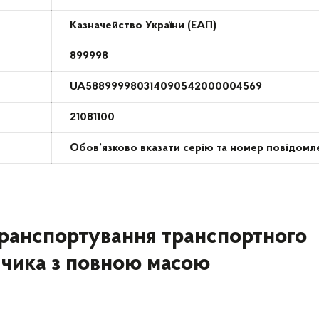
Казначейство України (ЕАП)
899998
UA588999980314090542000004569
21081100
Обов’язково вказати серію та номер повідомл
 транспортування транспортного
чика з повною масою